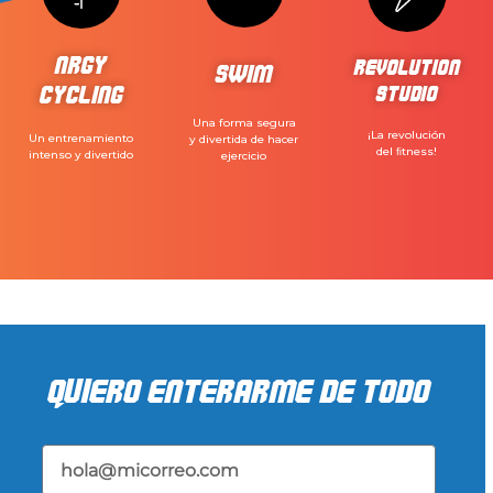
NRGY
REVOLUTION
SWIM
CYCLING
STUDIO
Una forma segura
¡La revolución
Un entrenamiento
y divertida de hacer
del ﬁtness!
intenso y divertido
ejercicio
quiero enterarme de todo